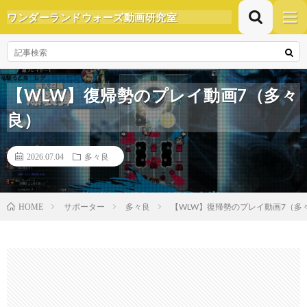
ワンダーランドウォーズ動画研究室
【WLW】復帰勢のプレイ動画7（多々
良）
2026.07.04
多々良
サポーター
多々良
【WLW】復帰勢のプレイ動画7（多
HOME