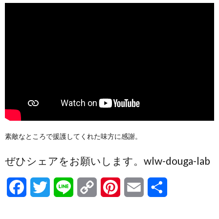
素敵なところで援護してくれた味方に感謝。
ぜひシェアをお願いします。wlw-douga-lab
F
T
L
C
P
E
共
a
w
i
o
i
m
有