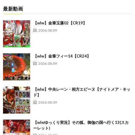
最新動画
【wlw】金筆玉藻02【CR19】
2026.08.09
【wlw】金筆フィー14【CR24】
2026.08.09
【wlw】中央レーン・相方エピーヌ【ナイトメア・キッ
ド】
2026.08.09
【wlwゆっくり実況】その狐、御伽の国へ行く13(スカ
ーレット)