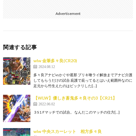
Advertisement
関連する記事
wlw 金筆多々良(CR20)
2024.08.12
多々良アナピvsかぐや遮那 ブリキ喰ライ解放までアナピ介護
してもらうだけの試合 庇護で庇ってるとはいえ範囲外なのに
足元から竹生えたのはビックリした[…]
【WLW】優しき蒼鬼多々良その3【CR21】
2022.06.02
３S１Fマッチでの試合。 なんだこのマッチの仕方[…]
wlw 中央スカーレット 相方多々良