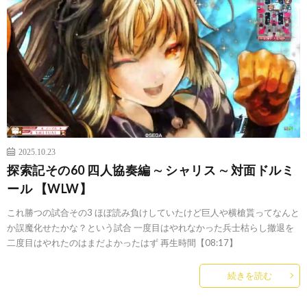
2025.10.23
探索記その60 四人協奏編 ∼ シャリス ∼ 対面ドルミ
ール 【WLW】
これ勝つの試合その3 ほぼ読み負けしていたけど巨人や横槍貰ってなんと
か誤魔化せたかな？という試合 一度目はやれなかった兵士枯らし撤退を
二度目はやれたのはまだよかったはず 再生時間【08:17】
続きを読む