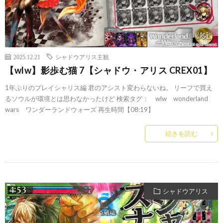
2025.12.21
シャドウアリス主観
【wlw】影歩む猫 7【シャドウ・アリス CREX01】
1年ぶりのプレイシャリス編 君のアシスト変わらないね。 リーフで買え
るソウルが環境とは思わなかったけど 検索タグ： wlw wonderland
wars ワンダーランドウォーズ 再生時間【08:19】
続きを読む
シャドウアリス