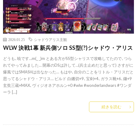
2026.01.25
シャドウアリス主観
WLW 決戦1幕 新兵側ソロ SS型(?)シャドウ・アリス
どうも､暁です…m(_ _)m とある方がSS型シャリスで攻略してたので､つら
れてやってみました… 開幕のDSは許して…(兵士止めだと思って) さすがに
爆風ではSMASHは出なかった… もはや､自分のことをリトル・アリスだと
思ってるシャドウ・アリス… ビルド 白鑞切+9､宝剣+4､ガラス靴+6､鎌+9
玄奘三蔵+MAX､ヴィジオネアホルン+0 #wlw #wonderlandwars #ワンダ
ーラ […]
続きを読む