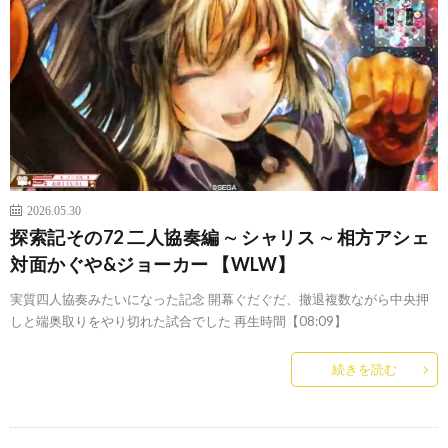
2026.05.30
探索記その72 二人協奏編 ∼ シャリス ∼ 相方アシェ
対面かぐや&ジョーカー 【WLW】
実質四人協奏みたいになった記念 開幕ぐだぐだ、撤退複数ながら中央押
しと端奥取りをやり切れた試合でした 再生時間【08:09】
続きを読む