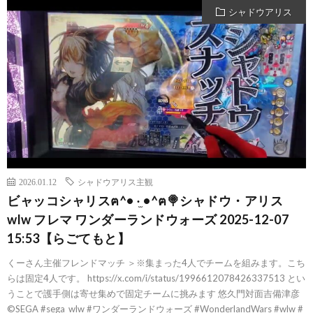
シャドウアリス
2026.01.12
シャドウアリス主観
ビャッコシャリスฅ^• ·̫ •^ฅ🍭シャドウ・アリス
wlw フレマ ワンダーランドウォーズ 2025-12-07
15:53【らごてもと】
くーさん主催フレンドマッチ ＞※集まった4人でチームを組みます。こち
らは固定4人です。 https://x.com/i/status/1996612078426337513 とい
うことで護手側は寄せ集めで固定チームに挑みます 悠久門対面吉備津彦
©SEGA #sega_wlw #ワンダーランドウォーズ #WonderlandWars #wlw #