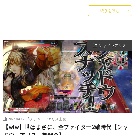
続きを読む
シャドウアリス
2026.04.12
シャドウアリス主観
【wlw】世はまさに、全ファイター2確時代【シャ
ドウ・アリス 舞闘会】