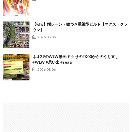
【wlw】端レーン・嘘つき重視型ビルド【マグス・クラ
ウン】
2026.08.06
ネオ29のWLW動画:ミクサのEX00からのやり直し
#WLW #思い出 #sega
2026.08.06