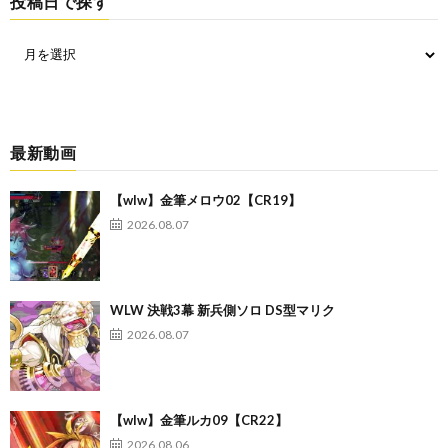
投稿日で探す
最新動画
【wlw】金筆メロウ02【CR19】
2026.08.07
WLW 決戦3幕 新兵側ソロ DS型マリク
2026.08.07
【wlw】金筆ルカ09【CR22】
2026.08.06