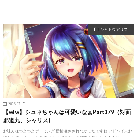
シャドウアリス
2026.07.17
【wlw】シュネちゃんは可愛いなぁPart179（対面
邪道丸、シャリス)
お味方様つよつよゲーミング 横槍凌ぎきれなかったですね アドバイスお