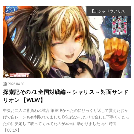
シャドウアリス
2026.04.30
探索記その71 全国対戦編 ∼ シャリス ∼ 対面サンド
リオン 【WLW】
中央お二人に背負われ試合 筆差凄かったのにひっくり返して貰えたおか
げで自レーンも有利取れてました DS出なかったりで合わせ下手くそだっ
たのに安定して取ってくれてたのが本当に助かりました 再生時間
【08:19】