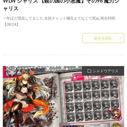
WLW シャリス 【鏡の国の小悪魔】その96 魔刃シ
ャリス
一年ほど隠居してました 全然チャット欄見えてなくて死ぬ 再生時間
【08:14】
続きを読む
シャドウアリス