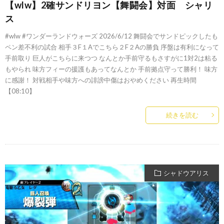
【wlw】2確サンドリヨン【舞闘会】対面 シャリ
ス
#wlw #ワンダーランドウォーズ 2026/6/12 舞闘会でサンドピックしたも
ペン差不利の試合 相手３F１Aでこちら２F２Aの勝負 序盤は有利になって
手前取り 巨人がこちらに来つつ なんとか手前守るもさすがに1対2は粘る
もやられ 味方フィーの援護もあってなんとか 手前拠点守って勝利！ 味方
に感謝！ 対戦相手や味方への誹謗中傷はおやめください 再生時間
【08:10】
続きを読む
シャドウアリス