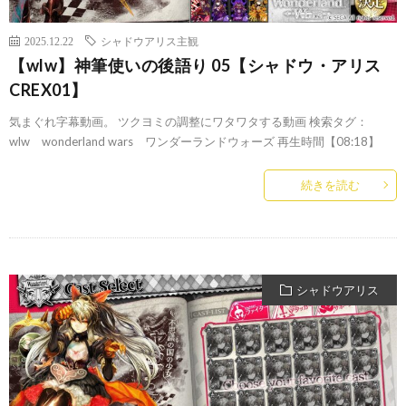
2025.12.22
シャドウアリス主観
【wlw】神筆使いの後語り 05【シャドウ・アリス
CREX01】
気まぐれ字幕動画。 ツクヨミの調整にワタワタする動画 検索タグ：
wlw wonderland wars ワンダーランドウォーズ 再生時間【08:18】
続きを読む
シャドウアリス