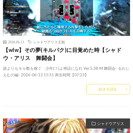
2026.06.13
シャドウアリス主観
【wlw】その夢(キルパク)に目覚めた時【シャド
ウ・アリス 舞闘会】
誰よりもキル数を稼ぐ 少年(？)よ神話になれ Ver.5.38-M 舞闘会- るわじ
えむの編- 2026-06-13 15:51 再生時間【07:23】
続きを読む
シャドウアリス