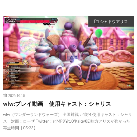
シャドウアリス
2025.10.16
wlw:プレイ動画 使用キャスト：シャリス
wlw（ワンダーランドウォーズ） 全国対戦：4対4 使用キャスト：シャリ
ス 対面：ローザ Twitter：@MP9Yr10fKalqv8E 味方アリスが強かった
再生時間【05:23】