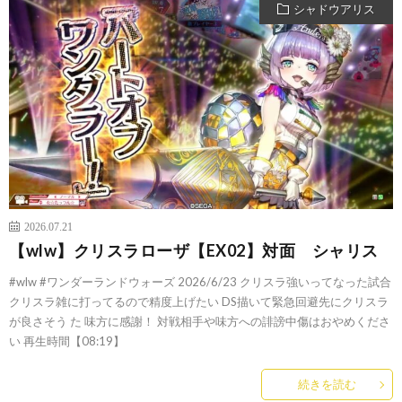
シャドウアリス
2026.07.21
【wlw】クリスラローザ【EX02】対面 シャリス
#wlw #ワンダーランドウォーズ 2026/6/23 クリスラ強いってなった試合
クリスラ雑に打ってるので精度上げたい DS描いて緊急回避先にクリスラ
が良さそう た 味方に感謝！ 対戦相手や味方への誹謗中傷はおやめくださ
い 再生時間【08:19】
続きを読む