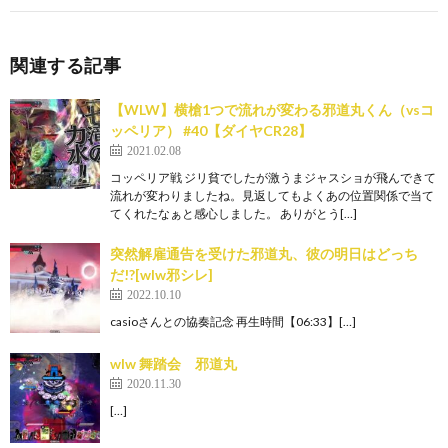
関連する記事
【WLW】横槍1つで流れが変わる邪道丸くん（vsコ
ッペリア） #40【ダイヤCR28】
2021.02.08
コッペリア戦 ジリ貧でしたが激うまジャスショが飛んできて
流れが変わりましたね。見返してもよくあの位置関係で当て
てくれたなぁと感心しました。 ありがとう[…]
突然解雇通告を受けた邪道丸、彼の明日はどっち
だ!?[wlw邪シレ]
2022.10.10
casioさんとの協奏記念 再生時間【06:33】[…]
wlw 舞踏会 邪道丸
2020.11.30
[…]