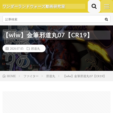
ワンダーランドウォーズ動画研究室
【wlw】金筆邪道丸07【CR19】
2026.07.05
邪道丸
ファイター
邪道丸
【wlw】金筆邪道丸07【CR19】
HOME