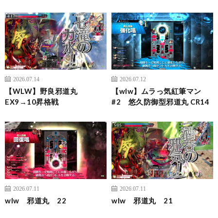
2026.07.14
2026.07.12
【WLW】野良邪道丸
【wlw】ムラっ気紅筆マン
EX9→10昇格戦
#2 悠久防御型邪道丸 CR14
2026.07.11
2026.07.11
wlw 邪道丸 22
wlw 邪道丸 21