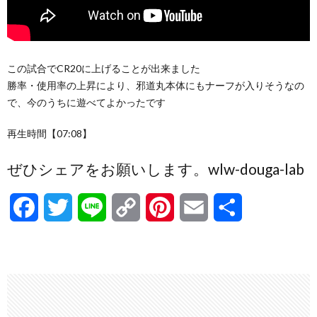
この試合でCR20に上げることが出来ました
勝率・使用率の上昇により、邪道丸本体にもナーフが入りそうなの
で、今のうちに遊べてよかったです
再生時間【07:08】
ぜひシェアをお願いします。wlw-douga-lab
F
T
L
C
P
E
共
a
w
i
o
i
m
有
c
i
n
p
n
a
e
t
e
y
t
i