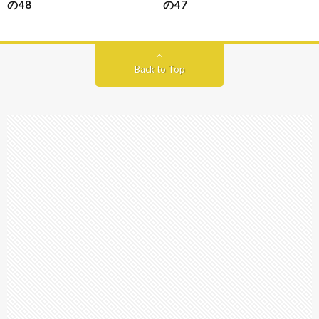
の48
の47
Back to Top