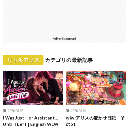
Advertisement
リトルアリス
カテゴリの最新記事
2026.08.05
2026.08.04
I Was Just Her Assistant…
wlw:アリスの驚かせ日記 そ
Until I Left | English WLW
の51