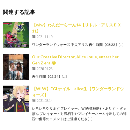
関連する記事
【wlw】わんだーらーん14【リトル・アリスＥＸ
11】
2021.11.19
ワンダーランドウォーズ 中央アリス 再生時間【08:22】[…]
Our Creative Director, Alice Joule, enters her
Gen Z era 😭
2026.04.23
再生時間【02:54】[…]
【WLW】FGLナイル alice生【ワンダーランドウ
ォーズ】
2021.03.14
いろいろやります プレイヤー、実況(敬称略) ・ありす ・ぎゃ
ぼん プレイヤー・対戦相手やプレイヤーネームを出しての誹
謗中傷等のコメントはご遠慮くださ[…]