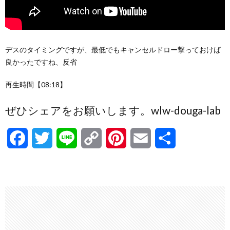
デスのタイミングですが、最低でもキャンセルドロー撃っておけば
良かったですね、反省
再生時間【08:18】
ぜひシェアをお願いします。wlw-douga-lab
F
T
L
C
P
E
共
a
w
i
o
i
m
有
c
i
n
p
n
a
e
t
e
y
t
i
b
t
L
e
l