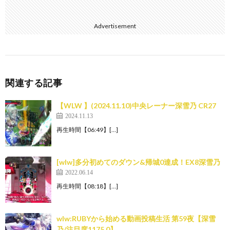
Advertisement
関連する記事
【WLW 】(2024.11.10)中央レーナー深雪乃 CR27
2024.11.13
再生時間【06:49】[…]
[wlw]多分初めてのダウン&帰城0達成！EX8深雪乃
2022.06.14
再生時間【08:18】[…]
wlw:RUBYから始める動画投稿生活 第59夜【深雪
乃/注目度1175.0】