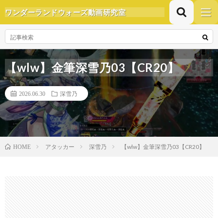
ワンダーランドウォーズ動画研究室
【wlw】金筆深雪乃03【CR20】
2026.06.30
深雪乃
アタッカー
深雪乃
【wlw】金筆深雪乃03【CR20】
HOME