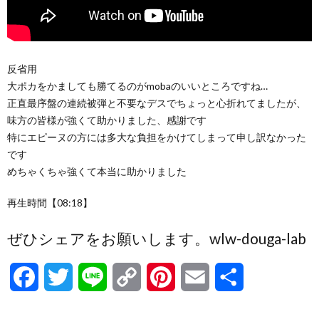
反省用
大ポカをかましても勝てるのがmobaのいいところですね…
正直最序盤の連続被弾と不要なデスでちょっと心折れてましたが、
味方の皆様が強くて助かりました、感謝です
特にエピーヌの方には多大な負担をかけてしまって申し訳なかった
です
めちゃくちゃ強くて本当に助かりました
再生時間【08:18】
ぜひシェアをお願いします。wlw-douga-lab
F
T
L
C
P
E
共
a
w
i
o
i
m
有