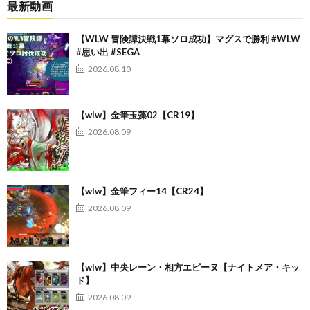
最新動画
【WLW 冒険譚決戦1幕ソロ成功】マグスで勝利 #WLW
#思い出 #SEGA
2026.08.10
【wlw】金筆玉藻02【CR19】
2026.08.09
【wlw】金筆フィー14【CR24】
2026.08.09
【wlw】中央レーン・相方エピーヌ【ナイトメア・キッ
ド】
2026.08.09