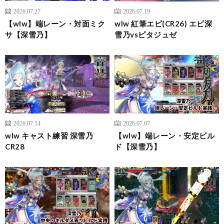
2026.07.27
2026.07.19
【wlw】端レーン・対面ミク
wlw 紅筆エピ(CR26) エピ深
サ【深雪乃】
雪乃vsピタジュゼ
2026.07.14
2026.07.07
wlw キャスト練習 深雪乃
【wlw】端レーン・安定ビル
CR28
ド【深雪乃】