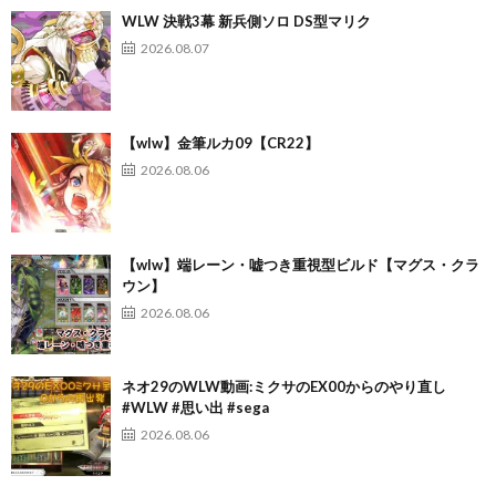
WLW 決戦3幕 新兵側ソロ DS型マリク
2026.08.07
【wlw】金筆ルカ09【CR22】
2026.08.06
【wlw】端レーン・嘘つき重視型ビルド【マグス・クラ
ウン】
2026.08.06
ネオ29のWLW動画:ミクサのEX00からのやり直し
#WLW #思い出 #sega
2026.08.06