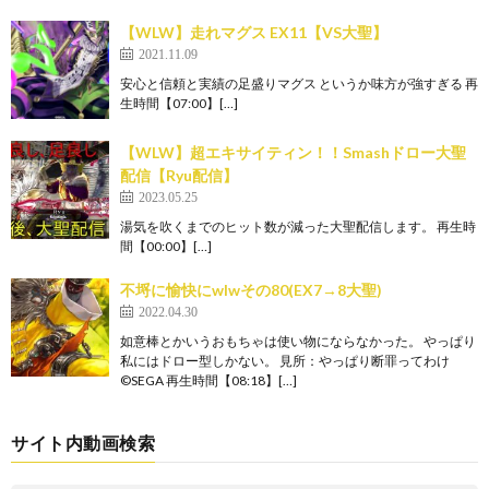
【WLW】走れマグス EX11【VS大聖】
2021.11.09
安心と信頼と実績の足盛りマグス というか味方が強すぎる 再
生時間【07:00】[…]
【WLW】超エキサイティン！！Smashドロー大聖
配信【Ryu配信】
2023.05.25
湯気を吹くまでのヒット数が減った大聖配信します。 再生時
間【00:00】[…]
不埒に愉快にwlwその80(EX7→8大聖)
2022.04.30
如意棒とかいうおもちゃは使い物にならなかった。 やっぱり
私にはドロー型しかない。 見所：やっぱり断罪ってわけ
©SEGA 再生時間【08:18】[…]
サイト内動画検索