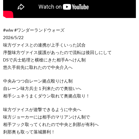
#wlw #ワンダーランドウォーズ
2026/5/22
味方ヴァイスとの連携が上手くいった試合
序盤味方ヴァイス援護があったので流転は後回しにして
DSで兵士処理と横槍にきた相手Aへけん制
悠久手前先に取れたので中央介入へ
中央みつつ自レーン拠点殴りけん制
自レーン味方兵士１列来たので奥狙いへ
相手シュネうまくダウン取れて奥拠点取り！
味方ヴァイスが遊撃できるように中央へ
味方ジョーカーには相手のマリアンけん制で
相手フック取ってくれたので中央と刹那が有利へ
刹那奥も取って落城勝利！