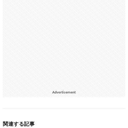
o
r
n
e
k
k
s
t
Advertisement
関連する記事