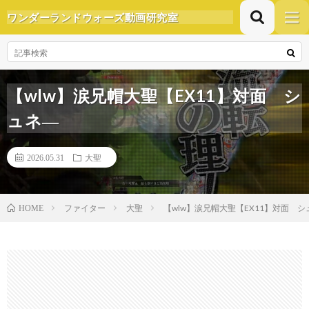
ワンダーランドウォーズ動画研究室
【wlw】涙兄帽大聖【EX11】対面 シ
ュネ―
2026.05.31
大聖
ファイター
大聖
【wlw】涙兄帽大聖【EX11】対面 シ
HOME