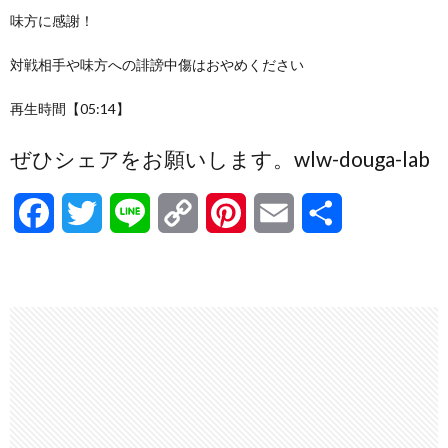
味方に感謝！
対戦相手や味方への誹謗中傷はおやめください
再生時間【05:14】
ぜひシェアをお願いします。wlw-douga-lab
F
T
L
C
P
E
共
a
w
i
o
i
m
有
c
i
n
p
n
a
e
t
e
y
t
i
b
t
L
e
l
o
e
i
r