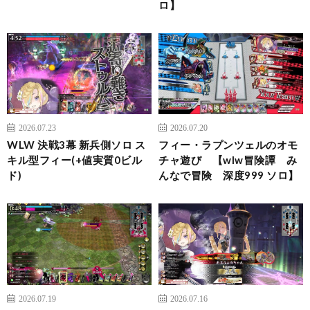
ロ】
2026.07.23
2026.07.20
WLW 決戦3幕 新兵側ソロ ス
フィー・ラプンツェルのオモ
キル型フィー(+値実質0ビル
チャ遊び 【wlw冒険譚 み
ド)
んなで冒険 深度999 ソロ】
2026.07.19
2026.07.16