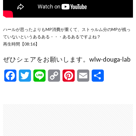
ハールが思ったよりもMP消費が重くて、ストゥルム分のMPが残っ
ていないというあるある・・・あるあるですよね？
再生時間【08:16】
ぜひシェアをお願いします。wlw-douga-lab
F
T
L
C
P
E
共
a
w
i
o
i
m
有
c
i
n
p
n
a
e
t
e
y
t
i
b
t
L
e
l