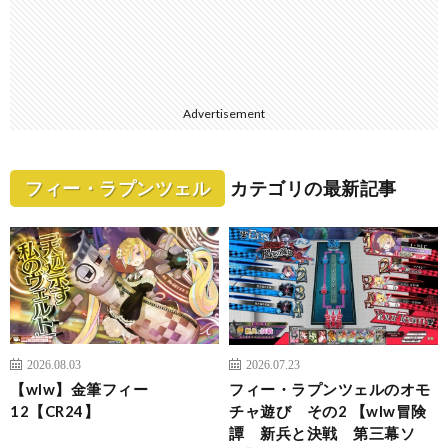
Advertisement
フィー・ラプンツェル
カテゴリの最新記事
2026.08.03
2026.07.23
【wlw】金筆フィー
フィー・ラプンツェルのオモ
12【CR24】
チャ遊び その2 【wlw冒険
譚 新兵と決戦 第三幕ソ