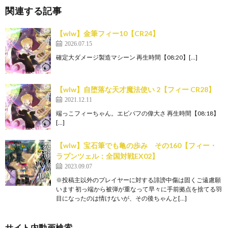
関連する記事
【wlw】金筆フィー10【CR24】
2026.07.15
確定大ダメージ製造マシーン 再生時間【08:20】[…]
【wlw】自堕落な天才魔法使い 2【フィー CR28】
2021.12.11
端っこフィーちゃん。エピバフの偉大さ 再生時間【08:18】
[…]
【wlw】宝石筆でも亀の歩み その160【フィー・
ラプンツェル：全国対戦EX02】
2023.09.07
※投稿主以外のプレイヤーに対する誹謗中傷は固くご遠慮願
います 初っ端から被弾が重なって早々に手前拠点を捨てる羽
目になったのは情けないが、その後ちゃんと[…]
サイト内動画検索