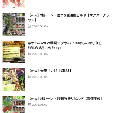
【wlw】端レーン・嘘つき重視型ビルド【マグス・クラ
ウン】
2026.08.06
ネオ29のWLW動画:ミクサのEX00からのやり直し
#WLW #思い出 #sega
2026.08.06
【wlw】金筆リン12【CR23】
2026.08.05
【wlw】端レーン・SS射程盛りビルド【吉備津彦】
2026.08.05