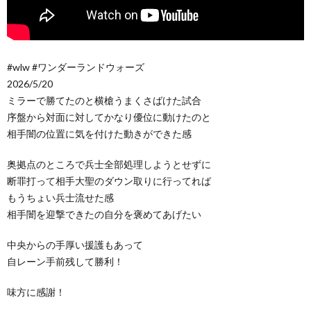
#wlw #ワンダーランドウォーズ
2026/5/20
ミラーで勝てたのと横槍うまくさばけた試合
序盤から対面に対してかなり優位に動けたのと
相手闇の位置に気を付けた動きができた感
奥拠点のところで兵士全部処理しようとせずに
断罪打って相手大聖のダウン取りに行ってれば
もうちょい兵士流せた感
相手闇を迎撃できたの自分を褒めてあげたい
中央からの手厚い援護もあって
自レーン手前残して勝利！
味方に感謝！