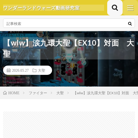
ワンダーランドウォーズ動画研究室
【wlw】涙九環大聖【EX10】対面 大
聖
2026.05.27
大聖
ファイター
大聖
【wlw】涙九環大聖【EX10】対面 大
HOME