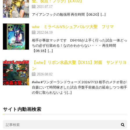
聖、視点：フック)【EX02】
2021.07.17
アイアンフックの勉強用 再生時間【08:20】[…]
wlw ミラベルVSシュアバルツ大聖 フリマ
2022.04.19
相手が事故マッチです DSやSSが上手く行った試合 一体どっ
ちの必ず仕留める！なのかわからない・・・ 再生時間
【08:18】[…]
【wlw】リボン水晶大聖【EX11】対面 サンドリヨ
ン
2026.08.02
#wlw #ワンダーランドウォーズ 2026/7/13 相手のメテオ骨が
自森にいて時間稼ぎした試合 序盤手前拠点の延命しつつ 相手
の骨に取られないよう[…]
サイト内動画検索