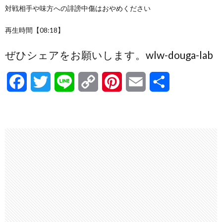
対戦相手や味方への誹謗中傷はおやめください
再生時間【08:18】
ぜひシェアをお願いします。wlw-douga-lab
F
T
L
C
P
E
共
a
w
i
o
i
m
有
c
i
n
p
n
a
e
t
e
y
t
i
b
t
L
e
l
o
e
i
r
o
r
n
e
k
k
s