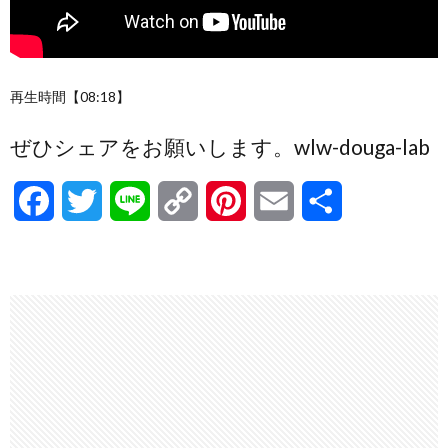
再生時間【08:18】
ぜひシェアをお願いします。wlw-douga-lab
F
T
L
C
P
E
共
a
w
i
o
i
m
有
c
i
n
p
n
a
e
t
e
y
t
i
b
t
L
e
l
o
e
i
r
o
r
n
e