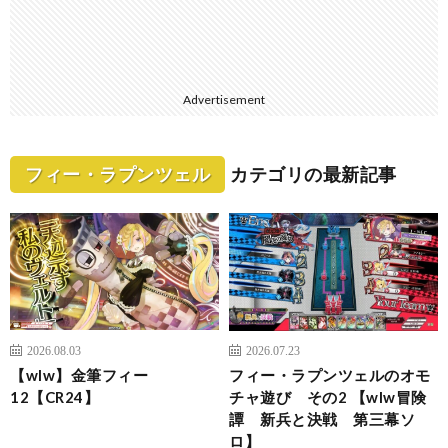
Advertisement
フィー・ラプンツェル
カテゴリの最新記事
2026.08.03
2026.07.23
【wlw】金筆フィー
フィー・ラプンツェルのオモ
12【CR24】
チャ遊び その2 【wlw冒険
譚 新兵と決戦 第三幕ソ
ロ】