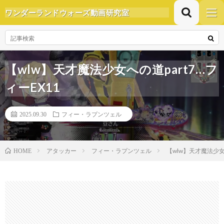
ワンダーランドウォーズ動画研究室
【wlw】天才魔法少女への道part7…フ
ィーEX11
2025.09.30
フィー・ラプンツェル
アタッカー
フィー・ラプンツェル
【wlw】天才魔法少女への
HOME