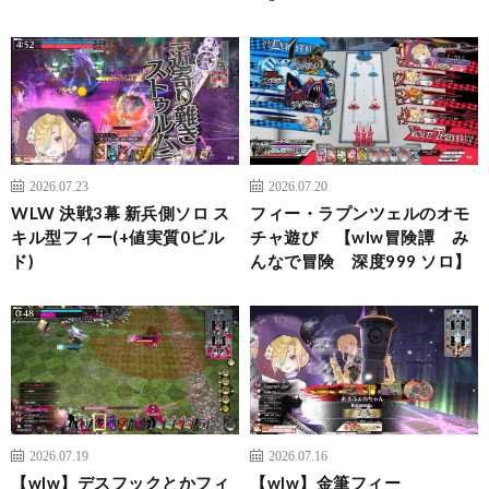
2026.07.23
2026.07.20
WLW 決戦3幕 新兵側ソロ ス
フィー・ラプンツェルのオモ
キル型フィー(+値実質0ビル
チャ遊び 【wlw冒険譚 み
ド)
んなで冒険 深度999 ソロ】
2026.07.19
2026.07.16
【wlw】デスフックとかフィ
【wlw】金筆フィー