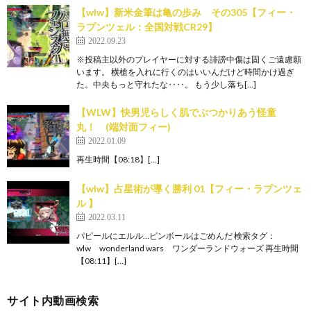
【wlw】新米金筆は亀の歩み その305【フィー・
ラプンツェル：全国対戦CR29】
2022.09.23
※投稿主以外のプレイヤーに対する誹謗中傷は固くご遠慮願
います。 横槍を入れに行くのはいいんだけど時間かけ過ぎ
た。中央もっと守れたな‥‥。 もう少し落ち[…]
【WLW】快男児らしく肌でぶつかりあう怪童
丸！ (端対面フィー)
2022.01.09
再生時間【08:18】[…]
【wlw】占星術が導く勝利 01【フィー・ラプンツェ
ル 】
2022.03.11
パピールにエルル…ピンボールはごめんだ 検索タグ：
wlw wonderland wars ワンダーランドウォーズ 再生時間
【08:11】[…]
サイト内動画検索