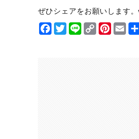
ぜひシェアをお願いします。wlw-
F
T
L
C
P
E
a
w
i
o
i
m
c
i
n
p
n
a
e
t
e
y
t
i
b
t
L
e
l
o
e
i
r
o
r
n
e
k
k
s
t