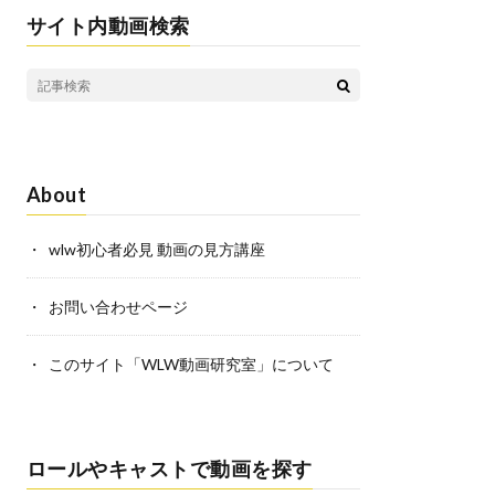
i
n
サイト内動画検索
r
l
k
e
s
t
About
wlw初心者必見 動画の見方講座
お問い合わせページ
このサイト「WLW動画研究室」について
ロールやキャストで動画を探す