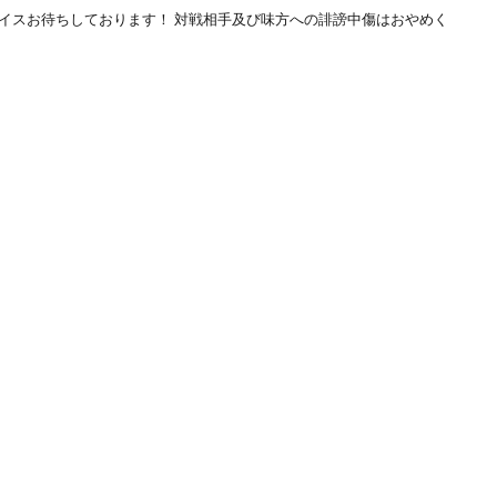
バイスお待ちしております！ 対戦相手及び味方への誹謗中傷はおやめく