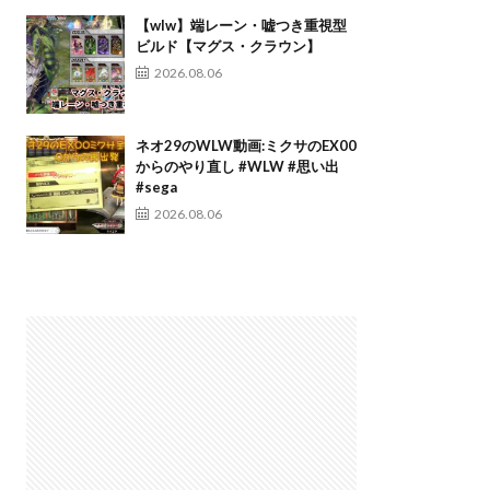
【wlw】端レーン・嘘つき重視型
ビルド【マグス・クラウン】
2026.08.06
ネオ29のWLW動画:ミクサのEX00
からのやり直し #WLW #思い出
#sega
2026.08.06