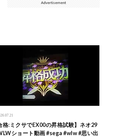
Advertisement
26.07.21
合格:ミクサでEX00の昇格試験】ネオ29
LWショート動画 #sega #wlw #思い出