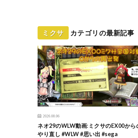
ミクサ
カテゴリの最新記事
2026.08.06
ネオ29のWLW動画:ミクサのEX00から
やり直し #WLW #思い出 #sega