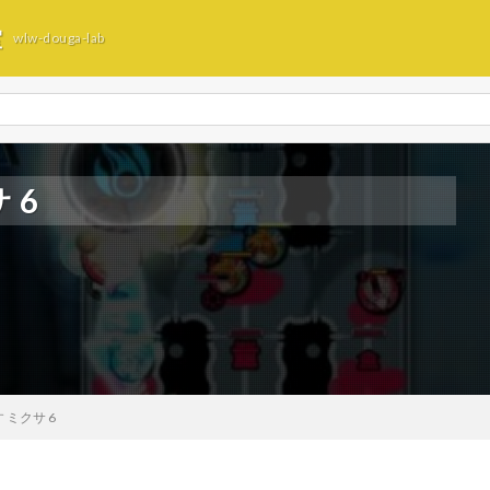
室
wlw-douga-lab
 6
 ミクサ 6