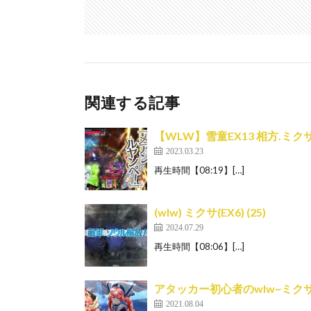
関連する記事
【WLW】雪童EX13 相方.ミ
2023.03.23
再生時間【08:19】[…]
(wlw) ミクサ(EX6) (25)
2024.07.29
再生時間【08:06】[…]
アタッカー初心者のwlw~ミクサE
2021.08.04