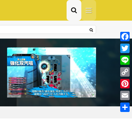
F
a
T
c
w
L
e
i
i
C
b
t
n
o
o
P
t
e
p
o
i
e
E
y
k
n
r
m
共
L
t
a
有
i
e