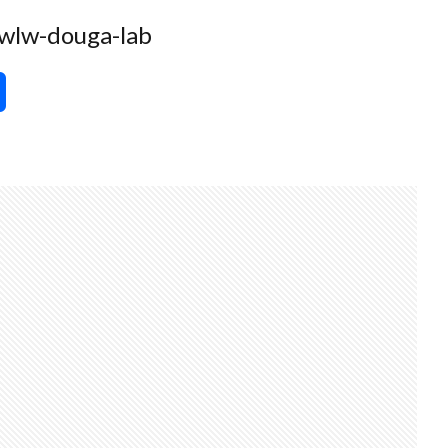
douga-lab
共
有