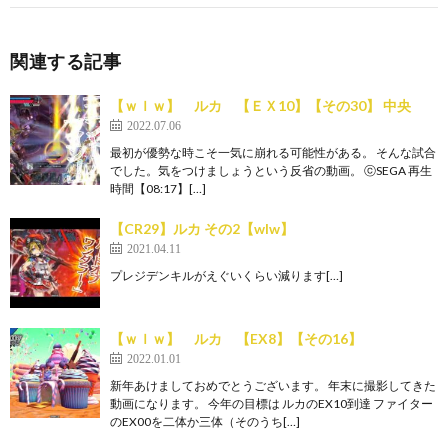
関連する記事
【ｗｌｗ】 ルカ 【ＥＸ10】【その30】 中央
2022.07.06
最初が優勢な時こそ一気に崩れる可能性がある。 そんな試合
でした。気をつけましょうという反省の動画。 ⓒSEGA 再生
時間【08:17】[…]
【CR29】ルカ その2【wlw】
2021.04.11
プレジデンキルがえぐいくらい減ります[…]
【ｗｌｗ】 ルカ 【EX8】【その16】
2022.01.01
新年あけましておめでとうございます。 年末に撮影してきた
動画になります。 今年の目標は ルカのEX10到達 ファイター
のEX00を二体か三体（そのうち[…]