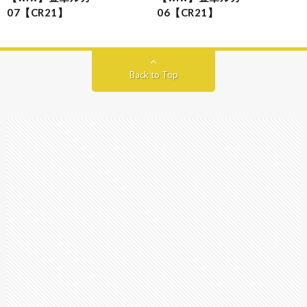
07【CR21】
06【CR21】
Back to Top