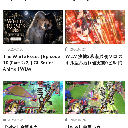
2026.07.28
2026.07.27
The White Roses | Episode
WLW 決戦3幕 新兵側ソロ ス
10 (Part 2/2) | GL Series
キル型ルカ(+値実質0ビルド)
Anime | WLW
2026.07.26
2026.07.26
【wlw】金筆ルカ
【wlw】金筆ルカ