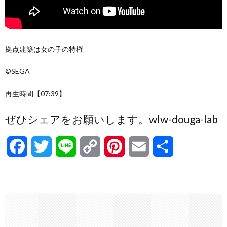
拠点建築は女の子の特権
©SEGA
再生時間【07:39】
ぜひシェアをお願いします。wlw-douga-lab
F
T
L
C
P
E
共
a
w
i
o
i
m
有
c
i
n
p
n
a
e
t
e
y
t
i