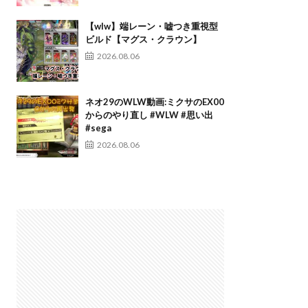
【wlw】端レーン・嘘つき重視型
ビルド【マグス・クラウン】
2026.08.06
ネオ29のWLW動画:ミクサのEX00
からのやり直し #WLW #思い出
#sega
2026.08.06