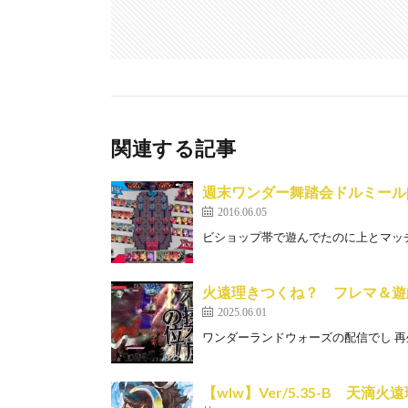
関連する記事
週末ワンダー舞踏会ドルミール[w
2016.06.05
ビショップ帯で遊んでたのに上とマッチン
火遠理きつくね？ フレマ＆遊
2025.06.01
ワンダーランドウォーズの配信でし 再生時間
【wlw】Ver/5.35-B 天滴