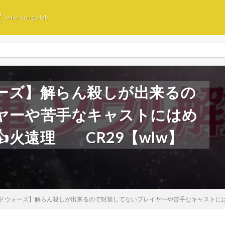
室
wlw-douga-lab
ーズ】解らん殺しが出来るの
ヤーや苦手なキャストにはめ
火遠理 CR29【wlw】
ドウォーズ】解らん殺しが出来るので対策してないプレイヤーや苦手なキャストにはめ