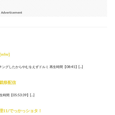
Advertisement
lw]
グしたからやむをえずドルミ 再生時間【08:41】[…]
戯祭配信
【05:53:39】[…]
火遠理11/でっかっショタ！