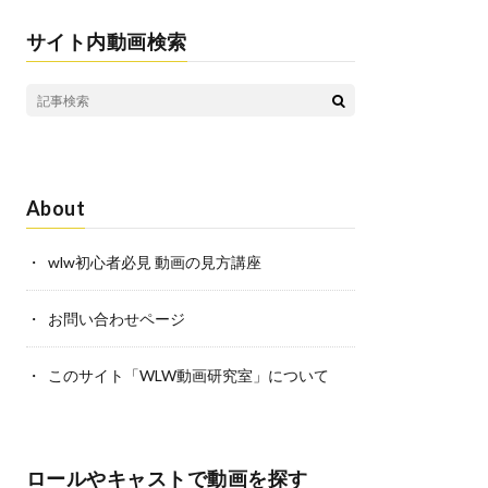
i
n
r
サイト内動画検索
l
k
e
s
t
About
wlw初心者必見 動画の見方講座
お問い合わせページ
このサイト「WLW動画研究室」について
ロールやキャストで動画を探す