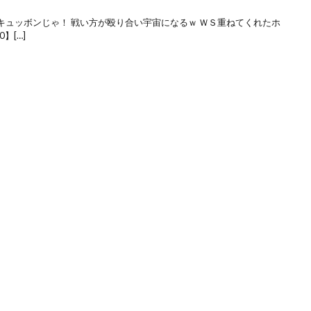
キュッボンじゃ！ 戦い方が殴り合い宇宙になるｗ ＷＳ重ねてくれたホ
】[…]