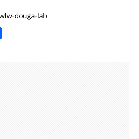
douga-lab
共
有