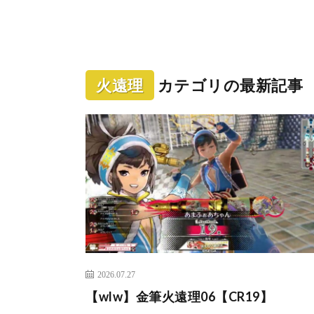
火遠理
カテゴリの最新記事
2026.07.27
【wlw】金筆火遠理06【CR19】