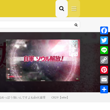
F
a
T
c
w
L
e
i
i
C
b
t
n
o
o
P
t
e
p
o
i
e
E
y
k
n
r
m
共
っぽう強いんですよね👍火遠理 CR29【wlw】
L
t
a
有
i
e