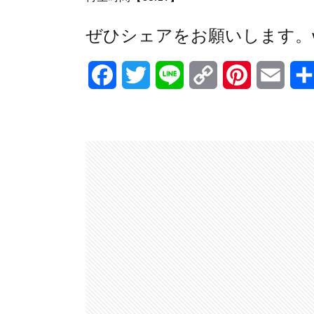
ぜひシェアをお願いします。wlw-
F
T
L
C
P
E
a
w
i
o
i
m
c
i
n
p
n
a
e
t
e
y
t
i
b
t
L
e
l
o
e
i
r
o
r
n
e
k
k
s
t