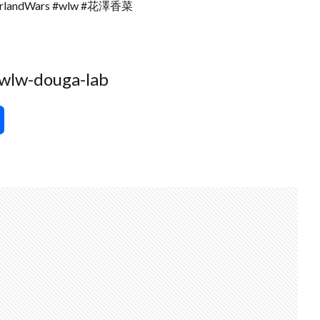
andWars #wlw #花澤香菜
douga-lab
共
有