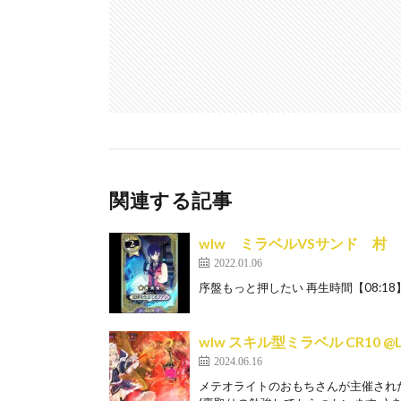
t
関連する記事
wlw ミラベルVSサンド 村
2022.01.06
序盤もっと押したい 再生時間【08:18】
wlw スキル型ミラベル CR10 @
2024.06.16
メテオライトのおもちさんが主催され