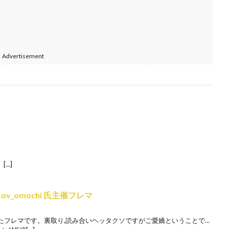
Advertisement
[…]
Lov_omochi 氏主催フレマ
たフレマです。裏取り,読み合いヘッタクソですがご愛嬌ということで…