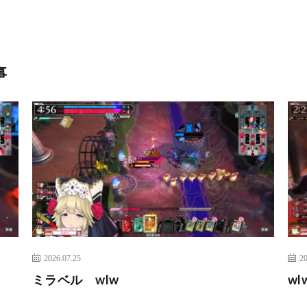
事
2026.07.25
20
ミラベル wlw
w