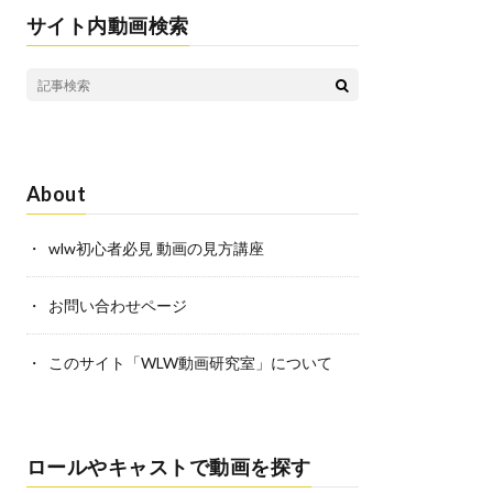
i
n
サイト内動画検索
r
l
k
e
s
t
About
wlw初心者必見 動画の見方講座
お問い合わせページ
このサイト「WLW動画研究室」について
ロールやキャストで動画を探す