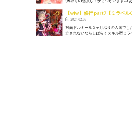
(裏取りの勉強してからつかいます…) あと
【wlw】修行 part7【ミラベル
2024.02.03
対面ドルミール 3ヶ月ぶりの入国でし
方されないならしばらくスキル型ミラベ