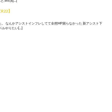
,WS演[…]
CR22】
た。 なんかアシストインフレしてて全然MP困らなかった 新アシスト下
ルやりたい[…]