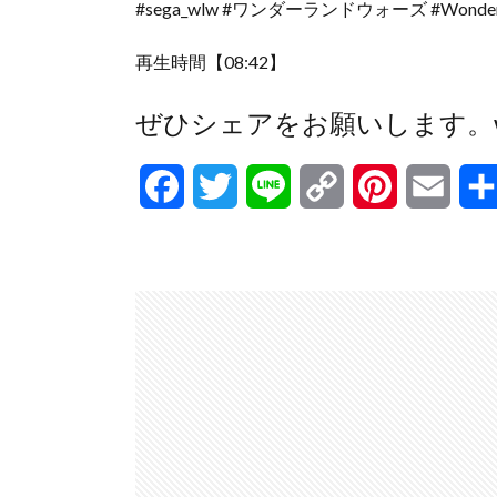
#sega_wlw #ワンダーランドウォーズ #Wonderl
再生時間【08:42】
ぜひシェアをお願いします。wlw-
F
T
L
C
P
E
a
w
i
o
i
m
c
i
n
p
n
a
e
t
e
y
t
i
b
t
L
e
l
o
e
i
r
o
r
n
e
k
k
s