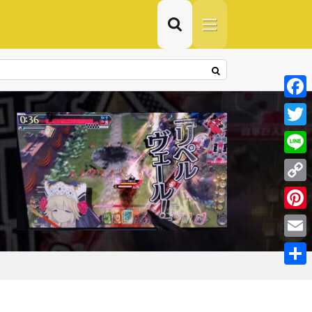
F
a
T
c
w
L
e
i
i
C
b
t
n
o
o
P
t
e
p
o
i
e
E
y
k
n
r
m
共
L
t
a
有
i
e