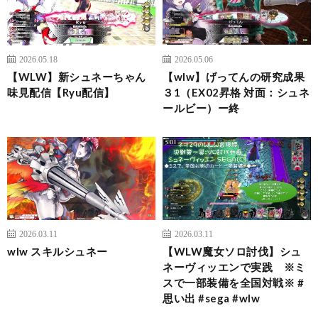
2026.05.18
2026.05.06
【WLW】新シュネーちゃん
【wlw】げってんの研究成果
味見配信【Ryu配信】
３1（EX02昇格 対面：シュネ
ールビー）ー終
2026.03.11
2026.03.11
wlw スキルシュネー
【WLW魔女ソロ討伐】シュ
ネーヴィッエンで実践 ※ミ
スで一部装備を全国対戦※ #
思い出 #sega #wlw