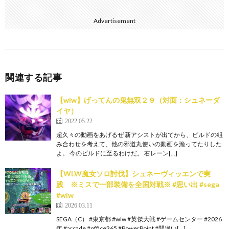
Advertisement
関連する記事
【wlw】げってんの鬼無双２９（対面：シュネーダ
イヤ）
2022.05.22
超久々の動画をあげるぜ 新アシストが出てから、ビルドの組
み合わせを考えて、他の邪道丸使いの動画を漁ってたりした
よ。 今のビルドに至るわけだ。 右レーン[…]
【WLW魔女ソロ討伐】シュネーヴィッエンで実
践 ※ミスで一部装備を全国対戦※ #思い出 #sega
#wlw
2026.03.11
SEGA（C） #東京都 #wlw #英傑大戦 #ゲームセンター #2026
年 #arcade #office365 #PowerPoint #間違い[…]