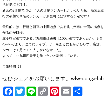
活動拠点を移す。
新宮の2店舗で現状、4人の店舗ランカーしかいないため、新宮五奉
行の参加で９名のランカーが新宮町に登場する予定です！
最終的には、行橋と新宮の中間地点である北九州市に合同の拠点を
作るのが目標。
政令指定都市である北九州市は過去は100万都市であったが、３台
のwlwがあり、全てにライブラリーもあるにもかかわらず、店舗ラ
ンカーは１月で１１人しかいなかった。
よって、北九州四天王を作りたいと計画している。
再生時間【】
ぜひシェアをお願いします。wlw-douga-lab
F
T
L
C
P
E
共
a
w
i
o
i
m
有