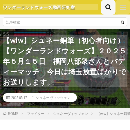
ワンダーランドウォーズ動画研究室
【wlw】シュネー銅筆（初心者向け）
【ワンダーランドウォーズ】２０２５
年５月１５日 福岡八部衆さんとバデ
ィーマッチ 今日は埼玉放置ばかりで
お送りします。
2025.05.17
シュネーヴィッツェン
ファイター
シュネーヴィッツェン
【wlw】シュネー
HOME