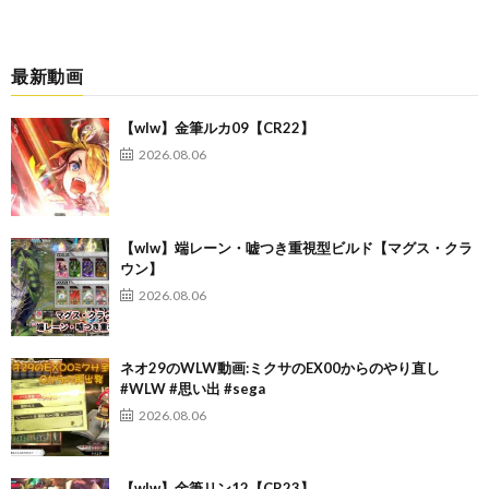
最新動画
【wlw】金筆ルカ09【CR22】
2026.08.06
【wlw】端レーン・嘘つき重視型ビルド【マグス・クラ
ウン】
2026.08.06
ネオ29のWLW動画:ミクサのEX00からのやり直し
#WLW #思い出 #sega
2026.08.06
【wlw】金筆リン12【CR23】