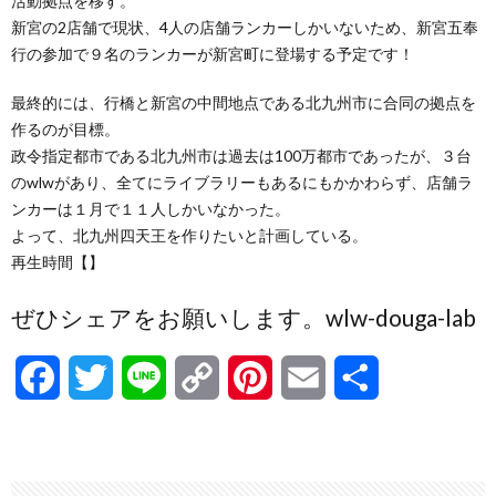
活動拠点を移す。
新宮の2店舗で現状、4人の店舗ランカーしかいないため、新宮五奉
行の参加で９名のランカーが新宮町に登場する予定です！
最終的には、行橋と新宮の中間地点である北九州市に合同の拠点を
作るのが目標。
政令指定都市である北九州市は過去は100万都市であったが、３台
のwlwがあり、全てにライブラリーもあるにもかかわらず、店舗ラ
ンカーは１月で１１人しかいなかった。
よって、北九州四天王を作りたいと計画している。
再生時間【】
ぜひシェアをお願いします。wlw-douga-lab
F
T
L
C
P
E
共
a
w
i
o
i
m
有
c
i
n
p
n
a