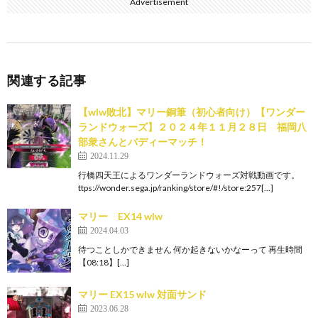
Advertisement
関連する記事
【wlw敗北】マリー銅筆（初心者向け）【ワンダー
ランドウォーズ】２０２４年１１月２８日 福岡八
部衆さんとバディーマッチ！
2024.11.29
行橋四天王によるワンダーランドウォーズ対戦動画です。
ttps://wonder.sega.jp/ranking/store/#!/store:257[…]
マリー EX14 wlw
2024.04.03
待つことしかできません 何か起きないかなーって 再生時間
【08:18】[…]
マリー EX15 wlw 対面サンド
2023.06.28