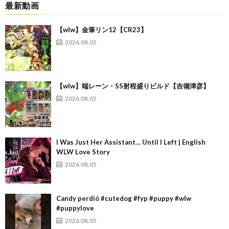
最新動画
【wlw】金筆リン12【CR23】
2026.08.05
【wlw】端レーン・SS射程盛りビルド【吉備津彦】
2026.08.05
I Was Just Her Assistant… Until I Left | English
WLW Love Story
2026.08.05
Candy perdió #cutedog #fyp #puppy #wlw
#puppylove
2026.08.05