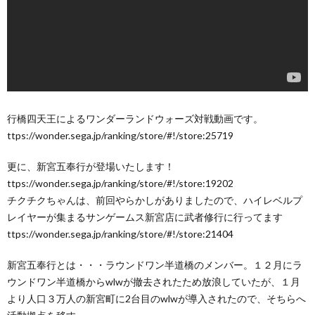
行橋四天王によるワンダーランドウォーズ対戦動画です。
ttps://wonder.sega.jp/ranking/store/#!/store:25719
更に、新宮五奉行が登場いたします！
ttps://wonder.sega.jp/ranking/store/#!/store:19202
チクチクちゃんは、前回やらかしがありましたので、ハイレベルプ
レイヤーが集まるサンゲームス新宮店に武者修行に行ってます
ttps://wonder.sega.jp/ranking/store/#!/store:21404
新宮五奉行とは・・・ラウンドワン半道橋のメンバー。１２月にラ
ウンドワン半道橋からwlwが撤去されたため放浪していたが、１月
より人口３万人の新宮町に2台目のwlwが導入されたので、そちらへ