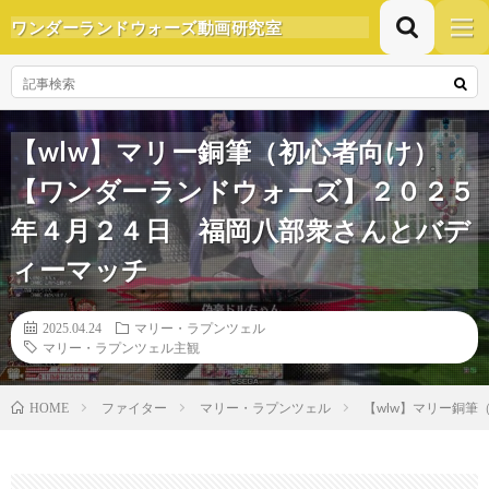
ワンダーランドウォーズ動画研究室
【wlw】マリー銅筆（初心者向け）
【ワンダーランドウォーズ】２０２５
年４月２４日 福岡八部衆さんとバデ
ィーマッチ
2025.04.24
マリー・ラプンツェル
マリー・ラプンツェル主観
ファイター
マリー・ラプンツェル
【wlw】マリー銅
HOME