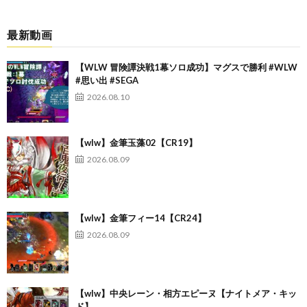
最新動画
【WLW 冒険譚決戦1幕ソロ成功】マグスで勝利 #WLW
#思い出 #SEGA
2026.08.10
【wlw】金筆玉藻02【CR19】
2026.08.09
【wlw】金筆フィー14【CR24】
2026.08.09
【wlw】中央レーン・相方エピーヌ【ナイトメア・キッ
ド】