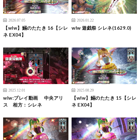
2026.07.05
2026.01.22
【wlw】鰯のたたき 16【シレ
wlw 遊戯祭 シレネ(1629.0)
ネ EX04】
2025.12.01
2025.08.29
wlw:プレイ動画 中央アリ
【wlw】鰯のたたき 15【シレ
ス 相方：シレネ
ネ EX04】