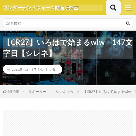
ワンダーランドウォーズ動画研究室
【CR27】いろはで始まるwlw 147文
字目【シレネ】
2025.04.02
シレネッタ
サポーター
シレネッタ
【CR27】いろはで始まるwlw 
HOME