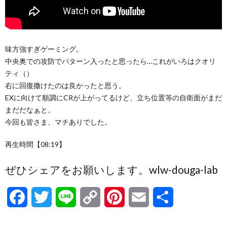
味方強すぎゲーミング。
中央奥での攻防でパターン入ったと思ったら…これがいろはクオリ
ティ（）
右に回復撒けたのは良かったと思う。
EXに向けて順調にCRが上がってるけど、立ち位置等の自衛面がまだ
まだだなぁと。
今回も皆さま、マチありでした。
再生時間【08:19】
ぜひシェアをお願いします。wlw-douga-lab
F
T
L
C
P
E
共
a
w
i
o
i
m
有