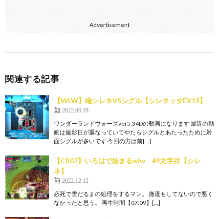
Advertisement
関連する記事
【WLW】端シレネVSシグル【シレネッタEX15】
2022.06.19
ワンダーランドウォーズver5.34Dの動画になります 最近の動
画は撮影日が重なっていてやたらシグルとあたったために対
面シグルが多いです 今回の方は前[…]
【CR07】いろはで始まるwlw 49文字目【シレ
ネ】
2022.12.12
必死で雪だるまの処理をするマン。 撤退もしてないので悪く
なかったと思う。 再生時間【07:09】[…]