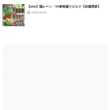
【wlw】端レーン・SS射程盛りビルド【吉備津彦】
2026.08.05