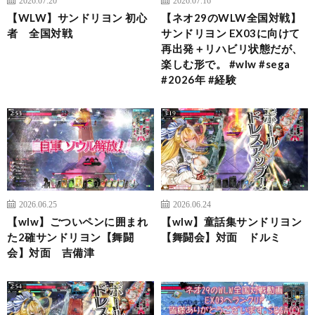
【WLW】サンドリヨン 初心
【ネオ29のWLW全国対戦】
者 全国対戦
サンドリヨン EX03に向けて
再出発＋リハビリ状態だが、
楽しむ形で。 #wlw #sega
#2026年 #経験
2026.06.25
2026.06.24
【wlw】ごついペンに囲まれ
【wlw】童話集サンドリヨン
た2確サンドリヨン【舞闘
【舞闘会】対面 ドルミ
会】対面 吉備津