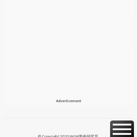
Advertisement
© Copyright 2020
WLW動画研究室
.