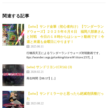
関連する記事
【wlw】サンド金筆（初心者向け）【ワンダーラン
ドウォーズ】２０２５年６月６日 福岡八部衆さん
と対戦 今日の１８時からはショート動画です！今
週と来週も金曜日にやります！
2025.06.11
行橋四天王によるワンダーランドウォーズ対戦動画です。
ttps://wonder.sega.jp/ranking/store/#!/store:257[…]
(wlw) サンドリヨン(CR16) (3)
2026.02.21
再生時間【08:17】[…]
【wlw】サンドミラーかと思ったら絶滅危惧種だっ
た
2023.08.22