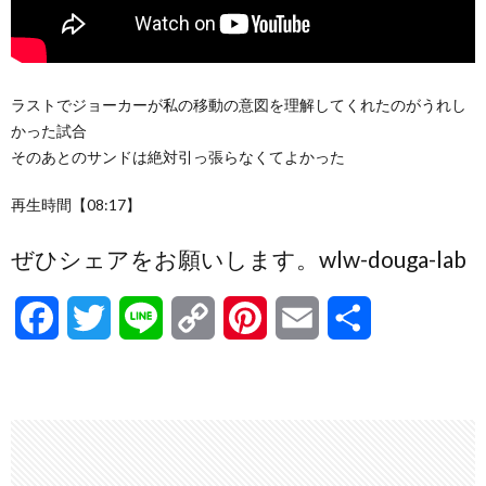
ラストでジョーカーが私の移動の意図を理解してくれたのがうれし
かった試合
そのあとのサンドは絶対引っ張らなくてよかった
再生時間【08:17】
ぜひシェアをお願いします。wlw-douga-lab
F
T
L
C
P
E
共
a
w
i
o
i
m
有
c
i
n
p
n
a
e
t
e
y
t
i