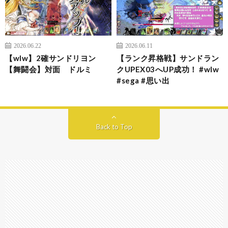
2026.06.22
2026.06.11
【wlw】2確サンドリヨン
【ランク昇格戦】サンドラン
【舞闘会】対面 ドルミ
クUPEX03へUP成功！ #wlw
#sega #思い出
Back to Top